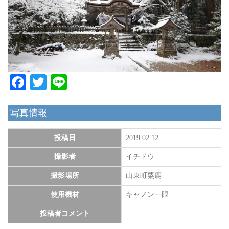
Facebook
Twitter
Line
写真情報
投稿日
2019.02.12
撮影者
イチドウ
撮影場所
山東町粟鹿
使用機材
キャノン一眼
投稿者コメント