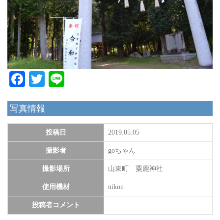
Facebook
Twitter
Line
写真情報
投稿日
2019.05.05
撮影者
goちゃん
撮影場所
山東町 粟鹿神社
使用機材
nikon
投稿者コメント