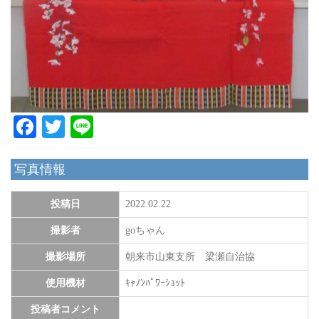
Facebook
Twitter
Line
写真情報
投稿日
2022.02.22
撮影者
goちゃん
撮影場所
朝来市山東支所 梁瀬自治協
使用機材
ｷｬﾉﾝﾊﾟﾜｰｼｮｯﾄ
投稿者コメント