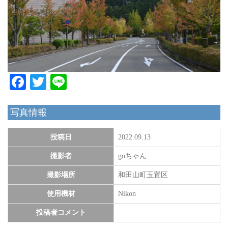
Facebook
Twitter
Line
写真情報
投稿日
2022.09.13
撮影者
goちゃん
撮影場所
和田山町玉置区
使用機材
Nikon
投稿者コメント