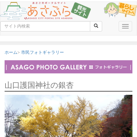
Toggle
naviga
ホーム
市民フォトギャラリー
山口護国神社の銀杏