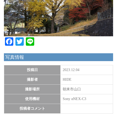
Facebook
Twitter
Line
写真情報
投稿日
2023.12.04
撮影者
HIDE
撮影場所
朝来市山口
使用機材
Sony αNEX-C3
投稿者コメント