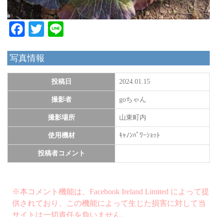
Facebook
Twitter
Line
写真情報
投稿日
2024.01.15
撮影者
goちゃん
撮影場所
山東町内
使用機材
ｷｬﾉﾝﾊﾟﾜｰｼｮｯﾄ
投稿者コメント
※本コメント機能は、Facebook Ireland Limited によって提
供されており、この機能によって生じた損害に対して当
サイトは一切責任を負いません。