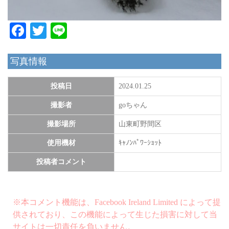
Facebook
Twitter
Line
写真情報
投稿日
2024.01.25
撮影者
goちゃん
撮影場所
山東町野間区
使用機材
ｷｬﾉﾝﾊﾟﾜｰｼｮｯﾄ
投稿者コメント
※本コメント機能は、Facebook Ireland Limited によって提
供されており、この機能によって生じた損害に対して当
サイトは一切責任を負いません。