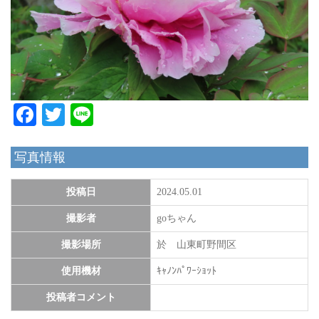
Facebook
Twitter
Line
写真情報
投稿日
2024.05.01
撮影者
goちゃん
撮影場所
於 山東町野間区
使用機材
ｷｬﾉﾝﾊﾟﾜｰｼｮｯﾄ
投稿者コメント