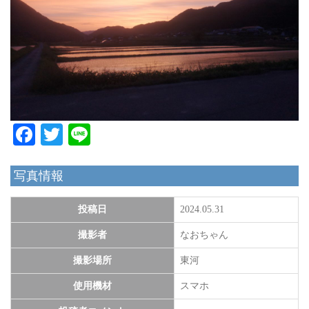
Facebook
Twitter
Line
写真情報
投稿日
2024.05.31
撮影者
なおちゃん
撮影場所
東河
使用機材
スマホ