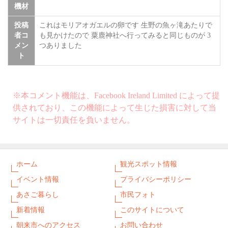
機材
投稿
これはモリアオガエルの卵です 生野の魚ヶ滝あたりで
者コ
も見かけたので 粟鹿神社へ行ってみると同じものが 3
メン
つありました
ト
※本コメント機能は、Facebook Ireland Limited によって提
供されており、この機能によって生じた損害に対して当
サイトは一切責任を負いません。
ホーム
観光スポット情報
イベント情報
プライバシーポリシー
あさご暮らし
市民フォト
新着情報
このサイトについて
朝来市へのアクセス
お問い合わせ