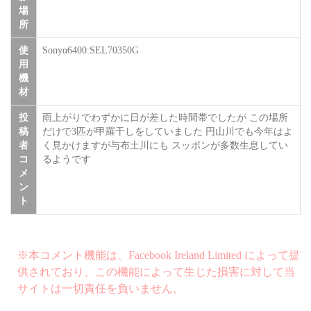
場
所
使
Sonyα6400:SEL70350G
用
機
材
投
雨上がりでわずかに日が差した時間帯でしたが この場所
稿
だけで3匹が甲羅干しをしていました 円山川でも今年はよ
者
く見かけますが与布土川にも スッポンが多数生息してい
コ
るようです
メ
ン
ト
※本コメント機能は、Facebook Ireland Limited によって提
供されており、この機能によって生じた損害に対して当
サイトは一切責任を負いません。