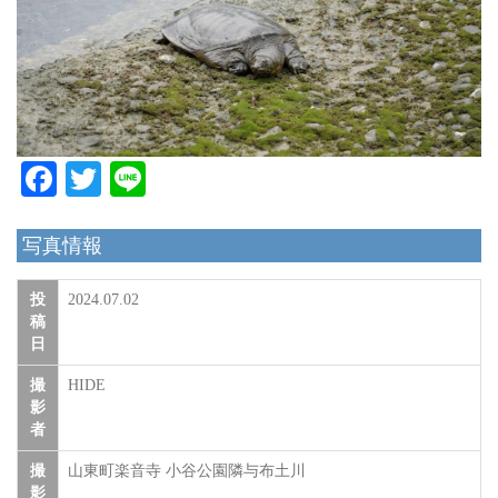
Facebook
Twitter
Line
写真情報
投
2024.07.02
稿
日
撮
HIDE
影
者
撮
山東町楽音寺 小谷公園隣与布土川
影