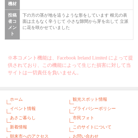
機材
投稿
下の方の茎が地を這うような形をしています 根元の表
者コ
面は土もなく辛うじて 小さな隙間から芽を出して 立派
メン
に花を咲かせていました
ト
※本コメント機能は、Facebook Ireland Limited によって提
供されており、この機能によって生じた損害に対して当
サイトは一切責任を負いません。
ホーム
観光スポット情報
イベント情報
プライバシーポリシー
あさご暮らし
市民フォト
新着情報
このサイトについて
朝来市へのアクセス
お問い合わせ