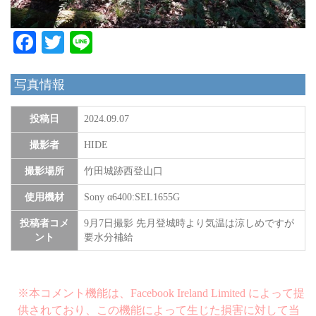
Facebook
Twitter
Line
写真情報
投稿日
2024.09.07
撮影者
HIDE
撮影場所
竹田城跡西登山口
使用機材
Sony α6400:SEL1655G
投稿者コメ
9月7日撮影 先月登城時より気温は涼しめですが
ント
要水分補給
※本コメント機能は、Facebook Ireland Limited によって提
供されており、この機能によって生じた損害に対して当