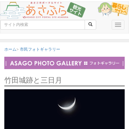
Toggle
naviga
ホーム
市民フォトギャラリー
竹田城跡と三日月