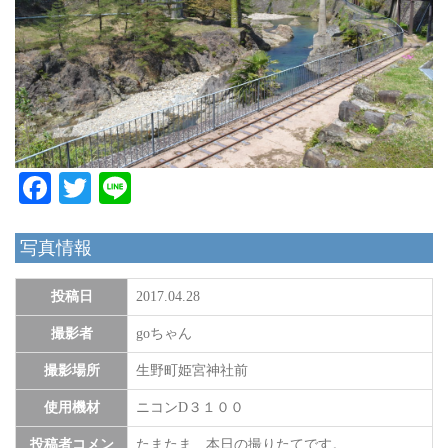
Facebook
Twitter
Line
写真情報
投稿日
2017.04.28
撮影者
goちゃん
撮影場所
生野町姫宮神社前
使用機材
ニコンD３１００
投稿者コメン
たまたま 本日の撮りたてです。