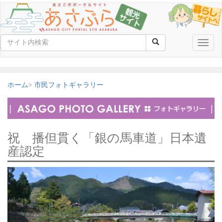
Toggle
naviga
ホーム
市民フォトギャラリー
祝 播但貫く「銀の馬車道」日本遺
産認定