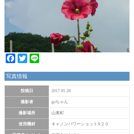
Facebook
Twitter
Line
写真情報
投稿日
2017.05.28
撮影者
goちゃん
撮影場所
山東町
使用機材
キャノンパワーショットA２０