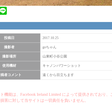
ebook
Twitter
Line
投稿日
2017.10.25
撮影者
goちゃん
撮影場所
山東町小谷公園
使用機材
キャノンパワーショット
投稿者コメント
遠くから目立ちます
機能は、Facebook Ireland Limited によって提供されてお
た損害に対して当サイトは一切責任を負いません。