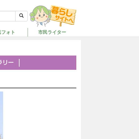
民フォト
市民ライター