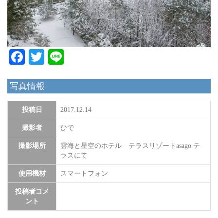
Facebook
Twitter
Line
写真情報
投稿日
2017.12.14
撮影者
ひで
撮影場所
雲海と星空のホテル テラスリゾートasago テ
ラスにて
使用機材
スマートフォン
投稿者コメ
ント