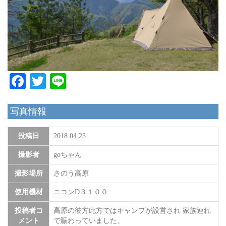
Facebook
Twitter
Line
写真情報
投稿日
2018.04.23
撮影者
goちゃん
撮影場所
さのう高原
使用機材
ニコンD３１００
投稿者コ
高原の彼方此方ではキャンプが設営され 家族連れ
メント
で賑わっていました。