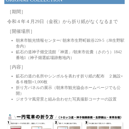
［期間］
令和４年４月29日（金祝）から折り紙がなくなるまで
［開催場所］
朝来市観光情報センター/ 朝来市生野町銀谷229-5（JR生野駅
舎内）
鉱石の道神子畑交流館「神選」/朝来市佐囊（さのう）1842
番地1（神子畑選鉱場跡敷地内）
［内容］
鉱石の道の名所やシンボルを表わす折り紙の配布 ２施設×
各６種類×1,000枚
折り方パネルの展示（朝来市観光協会ホームページでも公
開）
ジオラマ風背景と組み合わせた写真撮影コーナーの設置