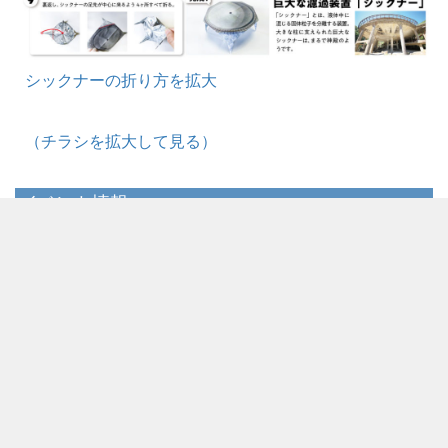
シックナーの折り方を拡大
（チラシを拡大して見る）
イベント情報
開催
2022.04.29(金)～2022.08.31(水)
日時
開催
朝来市観光情報センター（JR生野駅舎内）・ 鉱石の道
場所
神子畑交流館「神選」（神子畑選鉱場跡敷地内）
お問
朝来市観光情報センター
合わ
［電話］０７９−６７９−２２２２
せ
鉱石の道 神子畑交流館 神選
［電話］０７９−６６６−８００２