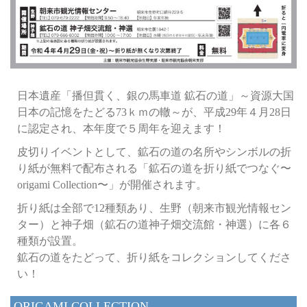
日本遺産「播但貫く、銀の馬車道 鉱石の道」～資源大国
日本の記憶をたどる73ｋｍの轍～が、平成29年４月28日
に認定され、本年度で５周年を迎えます！
皮切りイベントとして、鉱石の道の名所やシンボルの折
り紙が無料で配布される「鉱石の道を折り紙でつなぐ〜
origami Collection〜」が開催されます。
折り紙は全部で12種類あり、生野（朝来市観光情報セン
ター）と神子畑（鉱石の道神子畑交流館・神選）に各６
種類が設置。
鉱石の道をたどって、折り紙をコレクションしてくださ
い！
ORIGAMI COLLECTION