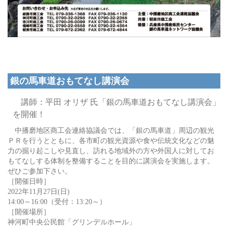
銀の馬車道おもてなし講演会
講師：平田 オリザ 氏「銀の馬車道おもてなし講演会」
を開催！
中播磨地区商工会連絡協議会では、「銀の馬車道」周辺の観光
ＰＲを行うとともに、各市町の観光資源や食や伝統文化などの魅
力の掘り起こしや見直し、訪れる地域外の方や外国人に対してお
もてなしする体制を整備することを目的に講演会を実施します。
ぜひご参加下さい。
［開催日時］
2022年11月27日(日)
14:00～16:00（受付：13:20～）
［開催場所］
神河町中央公民館「グリンデルホール」