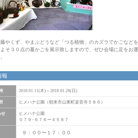
る藤やくず、やまぶどうなど「つる植物」のカズラでかごなど
およそ３０点の蔓かごを展示致しますので、ぜひ会場に足をお
い。
情報
時
2018.01.11(木)～2018.01.28(日)
所
ヒメハナ公園（朝来市山東町楽音寺５８６）
わせ
ヒメハナ公園
０７９−６７６ー４５８７
９：００〜１７：００