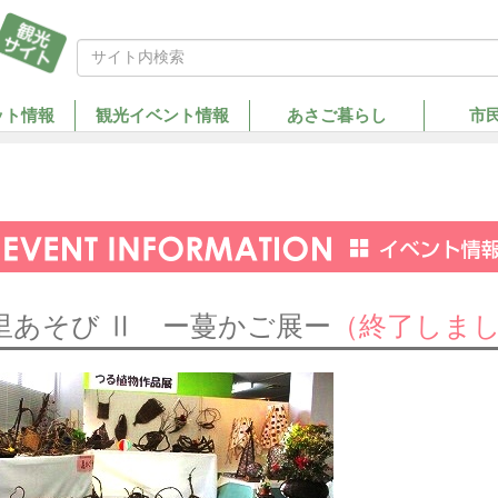
ット情報
観光イベント情報
あさご暮らし
市
ト
里あそび Ⅱ ー蔓かご展ー
（終了しま