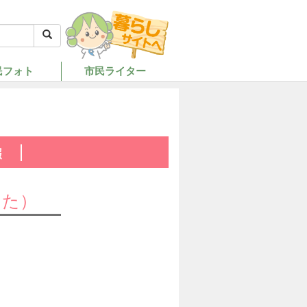
民フォト
市民ライター
した）