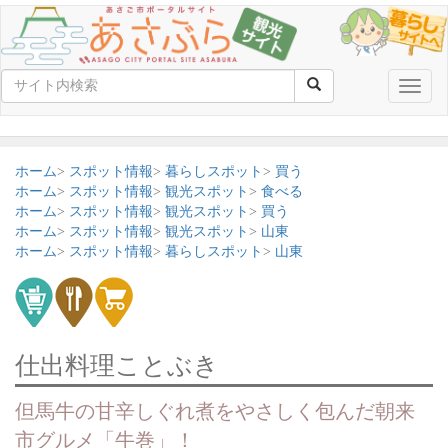
Toggle
naviga
ホーム
スポット情報
暮らしスポット
買う
ホーム
スポット情報
観光スポット
食べる
ホーム
スポット情報
観光スポット
買う
ホーム
スポット情報
観光スポット
山東
ホーム
スポット情報
暮らしスポット
山東
仕出料理ことぶき
但馬牛の甘辛しぐれ煮をやさしく包んだ朝来
市グルメ「牛巻」！