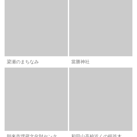
梁瀬のまちなみ
當勝神社
朝来市埋蔵文化財センター「古代あさご館」
和田山高校近くの桜並木