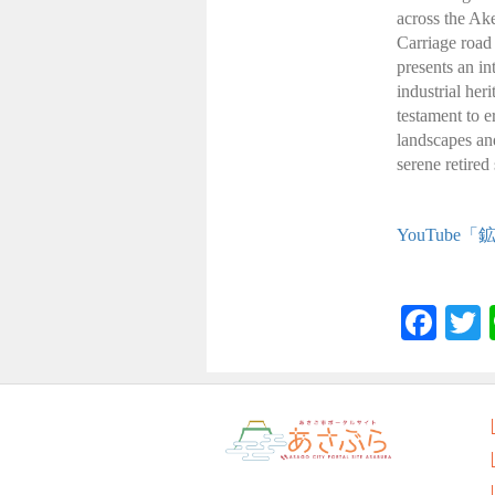
across the Ak
Carriage road 
presents an in
industrial her
testament to e
landscapes and
serene retired 
YouTube「鉱
Fac