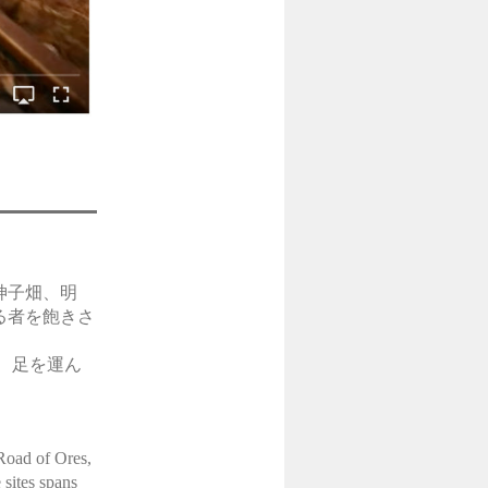
神子畑、明
る者を飽きさ
、足を運ん
Road of Ores,
 sites spans