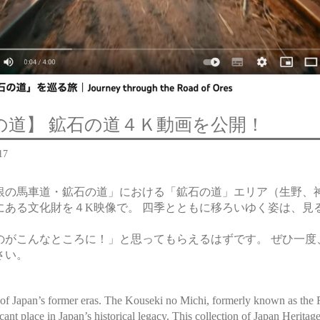
の道】 鉱石の道４Ｋ動画を公開！
17
銀の馬車道・鉱石の道」における「鉱石の道」エリア（生野、
にある文化財を４K映像で。 四季とともに移ろいゆく姿は、見
のがこんなところに！」と思ってもらえるはずです。 ぜひ一度
さい。
 of Japan’s former eras. The Kouseki no Michi, formerly known as the 
icant place in Japan’s historical legacy. This collection of Japan Heritage