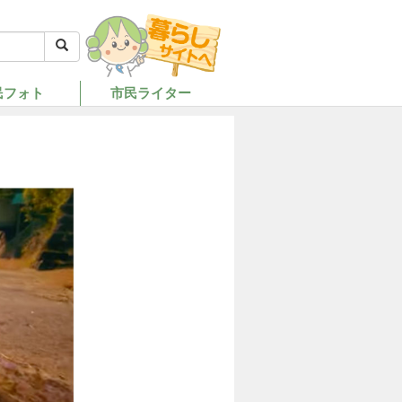
民フォト
市民ライター