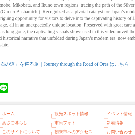
enobe, Mikobata, and Ikuno town regions, tracing the path of the Silve
(Gin no Bashamichi). Recognized as a pivotal catalyst for Japan’s mode
triguing opportunity for visitors to delve into the captivating history of 
itage, all in an unexpectedly unique location. Preserved with great care 
ras long gone, the captivating visuals showcased in this video unveil t
 historical narrative that unfolded during Japan’s modern era, now emb
state.
石の道」を巡る旅｜Journey through the Road of Ores はこちら
ebook
Twitter
Line
ホーム
観光スポット情報
イベント情報
あさご暮らし
市民フォト
新着情報
このサイトについて
朝来市へのアクセス
お問い合わせ