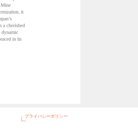
r Mine
rnization, it
Japan’s
as a cherished
he dynamic
raced in its
プライバシーポリシー